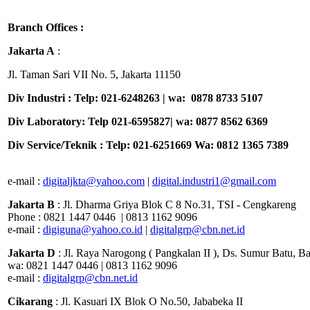
Branch Offices :
Jakarta A
:
Jl. Taman Sari VII No. 5, Jakarta 11150
Div Industri : Telp: 021-6248263 | wa: 0878 8733 5107
Div Laboratory: Telp 021-6595827| wa: 0877 8562 6369
Div Service/Teknik : Telp: 021-6251669 Wa: 0812 1365 7389
e-mail :
digitaljkta@yahoo.com
|
digital.industri1@gmail.com
Jakarta
B
: Jl. Dharma Griya Blok C 8 No.31, TSI - Cengkareng
Phone : 0821 1447 0446 | 0813 1162 9096
e-mail :
digiguna@yahoo.co.id
|
digitalgrp@cbn.net.id
Jakarta D
: Jl. Raya Narogong ( Pangkalan II ), Ds. Sumur Batu, B
wa: 0821 1447 0446 | 0813 1162 9096
e-mail :
digitalgrp@cbn.net.id
Cikarang
: Jl. Kasuari IX Blok O No.50, Jababeka II