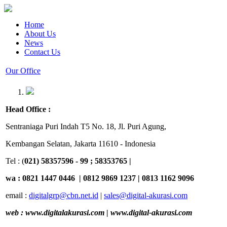
Home
About Us
News
Contact Us
Our Office
Head Office :
Sentraniaga Puri Indah T5 No. 18, Jl. Puri Agung,
Kembangan Selatan, Jakarta 11610 - Indonesia
Tel : (
021)
58357596 - 99 ; 58353765 |
wa : 0821 1447 0446 | 0812 9869 1237 | 0813 1162 9096
email :
digitalgrp@cbn.net.id
|
sales@digital-akurasi.com
web : www.digitalakurasi.com | www.digital-akurasi.com