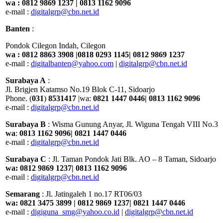
wa : 0812 9869 1237 | 0813 1162 9096
e-mail :
digitalgrp@cbn.net.id
Banten
:
Pondok Cilegon Indah, Cilegon
wa : 0812 8863 3908 |0818 0293 1145| 0812 9869 1237
e-mail :
digitalbanten@yahoo.com
|
digitalgrp@cbn.net.id
Surabaya A
:
Jl. Brigjen Katamso No.19 Blok C-11, Sidoarjo
Phone. (
031
)
8531417
|wa:
0821 1447 0446| 0813 1162 9096
e-mail :
digitalgrp@cbn.net.id
Surabaya B
: Wisma Gunung Anyar, Jl. Wiguna Tengah VIII No.3
wa
:
0813 1162 9096| 0821 1447 0446
e-mail :
digitalgrp@cbn.net.id
Surabaya C
: Jl. Taman Pondok Jati Blk. AO – 8 Taman, Sidoarjo
wa: 0812 9869 1237| 0813 1162 9096
e-mail :
digitalgrp@cbn.net.id
Semarang
: Jl. Jatingaleh 1 no.17 RT06/03
wa: 0821 3475 3899 | 0812 9869 1237| 0821 1447 0446
e-mail :
digiguna_smg@yahoo.co.id
|
digitalgrp@cbn.net.id