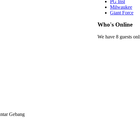
PG Inst
Milwaukee
Giant Force
Who's Online
We have 8 guests onl
antar Gebang