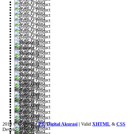
2010 © Copyright
PT. Digital Akurasi
|
Valid
XHTML
&
CSS
Developed by