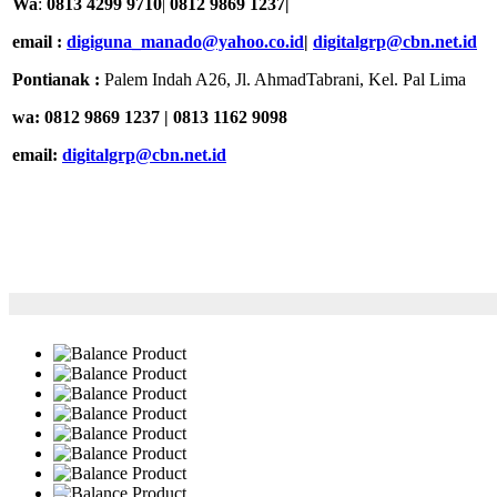
Wa
:
0813 4299 9710
|
0812 9869 1237|
email :
digiguna_manado@yahoo.co.id
|
digitalgrp@cbn.net.id
Pontianak :
Palem Indah A26, Jl. AhmadTabrani, Kel. Pal Lima
wa: 0812 9869 1237 | 0813 1162 9098
email:
digitalgrp@cbn.net.id