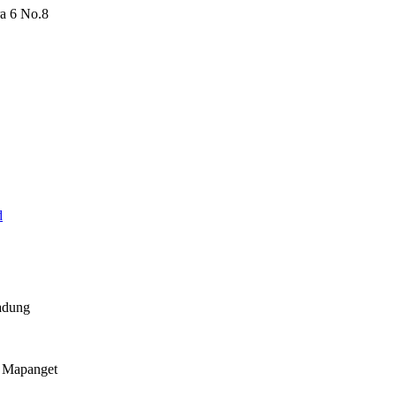
ra 6 No.8
d
Badung
dua, Kec. Mapanget