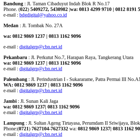
Bandung
: Jl. Taman Cibaduyut Indah Blok R No.17
Phone. (
022
)
5409272, 5430982
|
wa: 0813 4299 9710 | 0812 8191 
e-mail :
bdgdigital@yahoo.co.id
Medan
: Jl. Tombak No. 27A
wa: 0812 9869 1237 | 0813 1162 9096
e-mail :
digitalgrp@cbn.net.id
Pekanbaru
: Jl. Perkutut No.7, Harapan Raya, Tangkerang Utara
wa: 0812 9869 1237 | 0813 1162 9096
e-mail :
digitalgrp@cbn.net.id
Palembang
: Jl. Perindustrian I - Sukararame, Patra Permai III No
WA: 0812 9869 1237 | 0813 1162 9096
e-mail :
digitalgrp@cbn.net.id
Jambi
: Jl. Sunan Kali Jaga
wa: 0812 9869 1237| 0813 1162 9096
e-mail :
digitalgrp@cbn.net.id
Lampung
: Jl. Sultan Ageng Tirtayasa, Perumdam II Sriwijaya, B
Phone:(
0721
)
7627104-7627332
wa:
0812 9869 1237| 0813 1162 9
e-mail :
digitalgrp@cbn.net.id