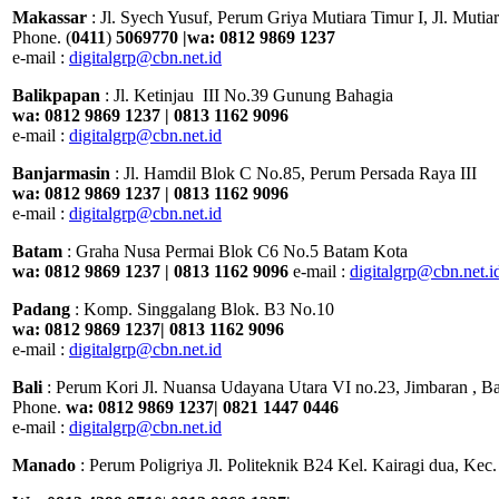
Makassar
: Jl. Syech Yusuf, Perum Griya Mutiara Timur I, Jl. Mutia
Phone. (
0411
)
5069770 |wa: 0812 9869 1237
e-mail :
digitalgrp@cbn.net.id
Balikpapan
: Jl. Ketinjau III No.39 Gunung Bahagia
wa: 0812 9869 1237 | 0813 1162 9096
e-mail :
digitalgrp@cbn.net.id
Banjarmasin
: Jl. Hamdil Blok C No.85, Perum Persada Raya III
wa: 0812 9869 1237 | 0813 1162 9096
e-mail :
digitalgrp@cbn.net.id
Batam
: Graha Nusa Permai Blok C6 No.5 Batam Kota
wa: 0812 9869 1237 | 0813 1162 9096
e-mail :
digitalgrp@cbn.net.i
Padang
: Komp. Singgalang Blok. B3 No.10
wa:
0812 9869 1237| 0813 1162 9096
e-mail :
digitalgrp@cbn.net.id
Bali
: Perum Kori Jl. Nuansa Udayana Utara VI no.23, Jimbaran , 
Phone.
wa: 0812 9869 1237| 0821 1447 0446
e-mail :
digitalgrp@cbn.net.id
Manado
: Perum Poligriya Jl. Politeknik B24 Kel. Kairagi 