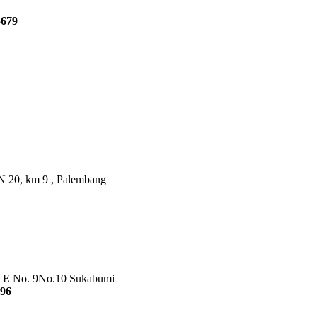
5679
.AN 20, km 9 , Palembang
lok E No. 9No.10 Sukabumi
096